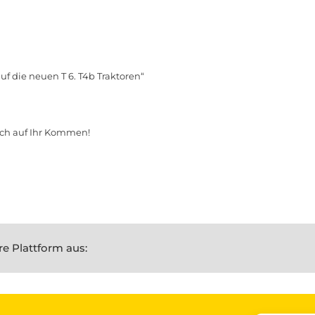
uf die neuen T 6. T4b Traktoren“
ch auf Ihr Kommen!
re Plattform aus: