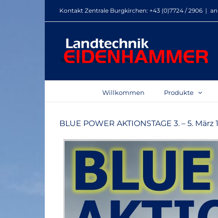
Zum
Kontakt Zentrale Burgkirchen:
+43 (0)7724 / 2906
|
an
Inhalt
springen
Willkommen
Produkte
BLUE POWER AKTIONSTAGE 3. – 5. März 