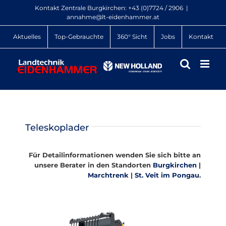
Zum
Kontakt Zentrale Burgkirchen:
+43 (0)7724 / 2906
|
Inhalt
annahme@lt-eidenhammer.at
springen
Aktuelles
Top-Gebrauchte
360° Sicht
Jobs
Kontakt
Teleskoplader
Für Detailinformationen wenden Sie sich bitte an
unsere Berater in den Standorten
Burgkirchen
|
Marchtrenk
|
St. Veit im Pongau
.