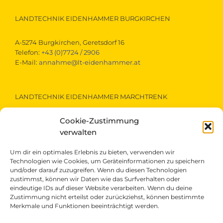
LANDTECHNIK EIDENHAMMER BURGKIRCHEN
A-5274 Burgkirchen, Geretsdorf 16
Telefon:
+43 (0)7724 / 2906
E-Mail:
annahme@lt-eidenhammer.at
LANDTECHNIK EIDENHAMMER MARCHTRENK
Cookie-Zustimmung
A-4614 Marchtrenk, Gewerbestraße 15
Telefon:
+43 (0)7243 / 52290
verwalten
E-Mail:
marchtrenk@lt-eidenhammer.at
Um dir ein optimales Erlebnis zu bieten, verwenden wir
Technologien wie Cookies, um Geräteinformationen zu speichern
und/oder darauf zuzugreifen. Wenn du diesen Technologien
LANDTECHNIK EIDENHAMMER ST.VEIT/PONGAU
zustimmst, können wir Daten wie das Surfverhalten oder
eindeutige IDs auf dieser Website verarbeiten. Wenn du deine
Zustimmung nicht erteilst oder zurückziehst, können bestimmte
A-5621 St.Veit/Pongau, Gewerbepark 1
Merkmale und Funktionen beeinträchtigt werden.
Telefon:
+43 (0)6415 / 5607
E-Mail:
st.veit@lt-eidenhammer.at