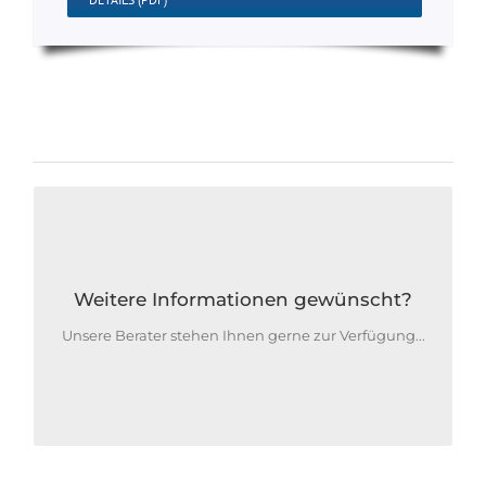
Finden Sie Ihren richtigen
Ansprechpartner an folgenden
Standorten von Eidenhammer
Weitere Informationen gewünscht?
Landtechnik
Unsere Berater stehen Ihnen gerne zur Verfügung...
Zentrale Burgkirchen
Standort Marchtrenk
Standort St.Veit/Pongau