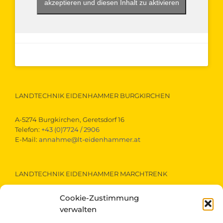
akzeptieren und diesen Inhalt zu aktivieren
LANDTECHNIK EIDENHAMMER BURGKIRCHEN
A-5274 Burgkirchen, Geretsdorf 16
Telefon:
+43 (0)7724 / 2906
E-Mail:
annahme@lt-eidenhammer.at
LANDTECHNIK EIDENHAMMER MARCHTRENK
Cookie-Zustimmung
A-4614 Marchtrenk, Gewerbestraße 15
Telefon:
+43 (0)7243 / 52290
verwalten
E-Mail:
marchtrenk@lt-eidenhammer.at