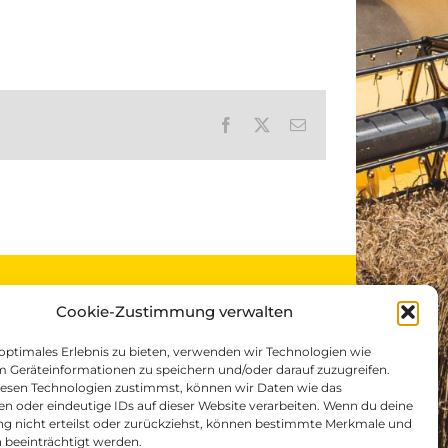
Facebook
X
E-
Mail
LANDTECHNIK EIDENHAMMER
Cookie-Zustimmung verwalten
ST.VEIT/PONGAU
 optimales Erlebnis zu bieten, verwenden wir Technologien wie
m Geräteinformationen zu speichern und/oder darauf zuzugreifen.
ße 15
A-5621 St.Veit/Pongau, Gewerbepark 1
esen Technologien zustimmst, können wir Daten wie das
Telefon:
+43 (0)6415 / 5607
en oder eindeutige IDs auf dieser Website verarbeiten. Wenn du deine
E-Mail:
st.veit@lt-eidenhammer.at
 nicht erteilst oder zurückziehst, können bestimmte Merkmale und
 beeinträchtigt werden.