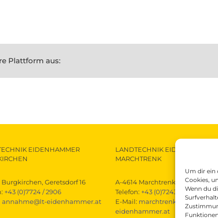
re Plattform aus:
TECHNIK EIDENHAMMER
LANDTECHNIK EIDENHAMMER
KIRCHEN
MARCHTRENK
Um dir ein
Cookies, u
 Burgkirchen, Geretsdorf 16
A-4614 Marchtrenk, Gewerbestra
Wenn du di
n:
+43 (0)7724 / 2906
Telefon:
+43 (0)7243 / 52290
Surfverhalt
:
annahme@lt-eidenhammer.at
E-Mail:
marchtrenk@lt-
Zustimmung
eidenhammer.at
Funktionen