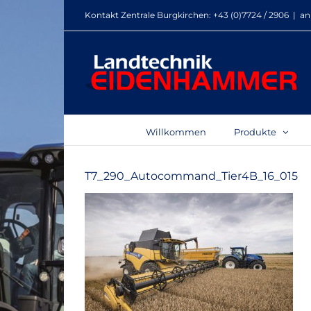
Zum
Kontakt Zentrale Burgkirchen:
+43 (0)7724 / 2906
|
an
Inhalt
springen
Willkommen
Produkte
T7_290_Autocommand_Tier4B_16_015