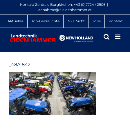
Zum
Kontakt Zentrale Burgkirchen:
+43 (0)7724 / 2906
|
Inhalt
annahme@lt-eidenhammer.at
springen
Aktuelles
Top-Gebrauchte
360° Sicht
Jobs
Kontakt
_48A1842