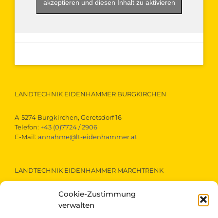
akzeptieren und diesen Inhalt zu aktivieren
LANDTECHNIK EIDENHAMMER BURGKIRCHEN
A-5274 Burgkirchen, Geretsdorf 16
Telefon:
+43 (0)7724 / 2906
E-Mail:
annahme@lt-eidenhammer.at
LANDTECHNIK EIDENHAMMER MARCHTRENK
Cookie-Zustimmung
A-4614 Marchtrenk, Gewerbestraße 15
Telefon:
+43 (0)7243 / 52290
verwalten
E-Mail:
marchtrenk@lt-eidenhammer.at