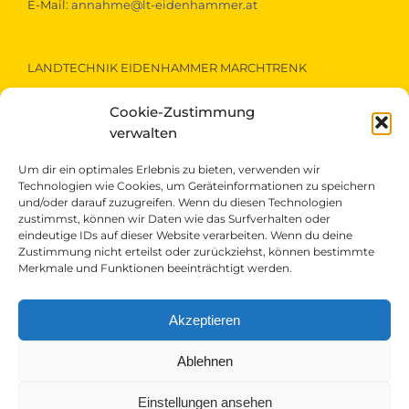
E-Mail:
annahme@lt-eidenhammer.at
LANDTECHNIK EIDENHAMMER MARCHTRENK
Cookie-Zustimmung
A-4614 Marchtrenk, Gewerbestraße 15
Telefon:
+43 (0)7243 / 52290
verwalten
E-Mail:
marchtrenk@lt-eidenhammer.at
Um dir ein optimales Erlebnis zu bieten, verwenden wir
Technologien wie Cookies, um Geräteinformationen zu speichern
und/oder darauf zuzugreifen. Wenn du diesen Technologien
LANDTECHNIK EIDENHAMMER ST.VEIT/PONGAU
zustimmst, können wir Daten wie das Surfverhalten oder
eindeutige IDs auf dieser Website verarbeiten. Wenn du deine
Zustimmung nicht erteilst oder zurückziehst, können bestimmte
A-5621 St.Veit/Pongau, Gewerbepark 1
Merkmale und Funktionen beeinträchtigt werden.
Telefon:
+43 (0)6415 / 5607
E-Mail:
st.veit@lt-eidenhammer.at
Akzeptieren
Ablehnen
Einstellungen ansehen
Copyright (c) 2026, Landtechnik Eidenhammer GmbH |