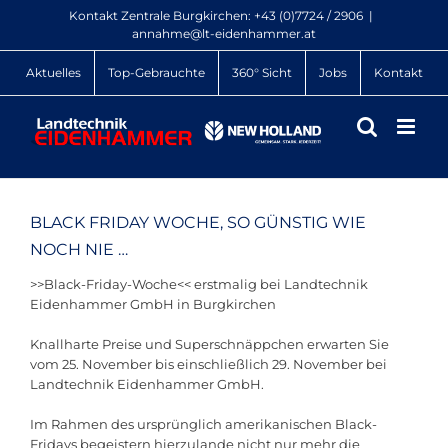
Zum
Kontakt Zentrale Burgkirchen:
+43 (0)7724 / 2906
|
Inhalt
annahme@lt-eidenhammer.at
springen
Aktuelles
Top-Gebrauchte
360° Sicht
Jobs
Kontakt
BLACK FRIDAY WOCHE, SO GÜNSTIG WIE
NOCH NIE …
>>Black-Friday-Woche<< erstmalig bei Landtechnik
Eidenhammer GmbH in Burgkirchen
Knallharte Preise und Superschnäppchen erwarten Sie
vom 25. November bis einschließlich 29. November bei
Landtechnik Eidenhammer GmbH.
Im Rahmen des ursprünglich amerikanischen Black-
Fridays begeistern hierzulande nicht nur mehr die