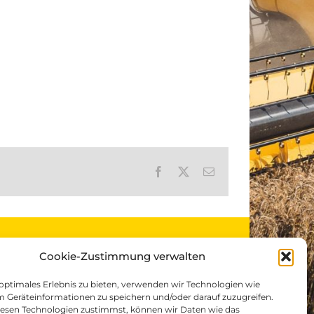
Facebook
X
E-
Mail
LANDTECHNIK EIDENHAMMER
Cookie-Zustimmung verwalten
ST.VEIT/PONGAU
 optimales Erlebnis zu bieten, verwenden wir Technologien wie
m Geräteinformationen zu speichern und/oder darauf zuzugreifen.
ße 15
A-5621 St.Veit/Pongau, Gewerbepark 1
esen Technologien zustimmst, können wir Daten wie das