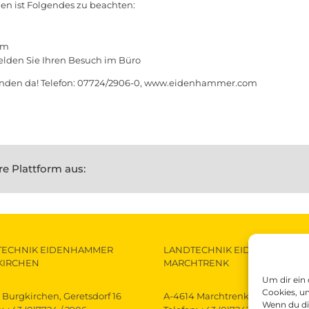
en ist Folgendes zu beachten:
 m
elden Sie Ihren Besuch im Büro
 Kunden da! Telefon: 07724/2906-0, www.eidenhammer.com
re Plattform aus:
TECHNIK EIDENHAMMER
LANDTECHNIK EIDENHAMMER
KIRCHEN
MARCHTRENK
Um dir ein
Cookies, u
 Burgkirchen, Geretsdorf 16
A-4614 Marchtrenk, Gewerbestra
Wenn du di