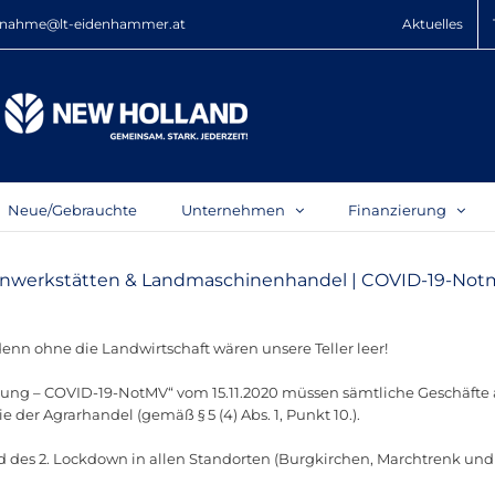
nahme@lt-eidenhammer.at
Aktuelles
Neue/Gebrauchte
Unternehmen
Finanzierung
nenwerkstätten & Landmaschinenhandel | COVID-19-No
denn ohne die Landwirtschaft wären unsere Teller leer!
 – COVID-19-NotMV“ vom 15.11.2020 müssen sämtliche Geschäfte ab
r Agrarhandel (gemäß § 5 (4) Abs. 1, Punkt 10.).
es 2. Lockdown in allen Standorten (Burgkirchen, Marchtrenk und St