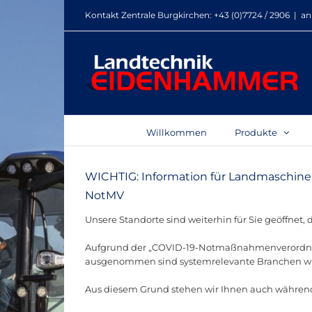
Zum
Kontakt Zentrale Burgkirchen:
+43 (0)7724 / 2906
|
an
Inhalt
springen
Willkommen
Produkte
WICHTIG: Information für Landmaschi
NotMV
Unsere Standorte sind weiterhin für Sie geöffnet, 
Aufgrund der „COVID-19-Notmaßnahmenverordnung
ausgenommen sind systemrelevante Branchen wie de
Aus diesem Grund stehen wir Ihnen auch während d