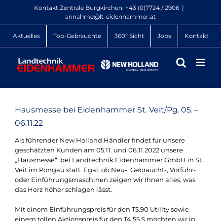
Zum
Kontakt Zentrale Burgkirchen:
+43 (0)7724 / 2906
|
Inhalt
annahme@lt-eidenhammer.at
springen
Aktuelles
Top-Gebrauchte
360° Sicht
Jobs
Kontakt
Hausmesse bei Eidenhammer St. Veit/Pg. 05. –
06.11.22
Als führender New Holland Händler findet für unsere
geschätzten Kunden am 05.11. und 06.11.2022 unsere
„Hausmesse“ bei Landtechnik Eidenhammer GmbH in St.
Veit im Pongau statt. Egal, ob Neu-, Gebraucht-, Vorführ-
oder Einführungsmaschinen zeigen wir Ihnen alles, was
das Herz höher schlagen lässt.
Mit einem Einführungspreis für den T5.90 Utility sowie
einem tollen Aktionspreis für den T4.55 S möchten wir in