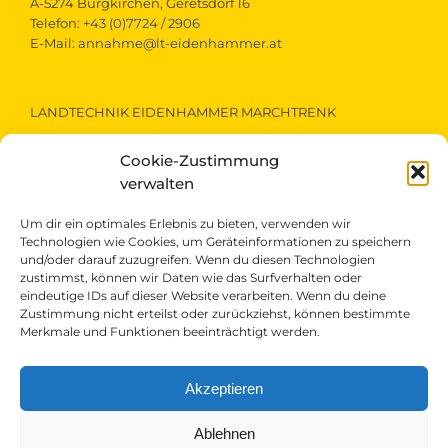
A-5274 Burgkirchen, Geretsdorf 16
Telefon:
+43 (0)7724 / 2906
E-Mail:
annahme@lt-eidenhammer.at
LANDTECHNIK EIDENHAMMER MARCHTRENK
Cookie-Zustimmung
A-4614 Marchtrenk, Gewerbestraße 15
Telefon:
+43 (0)7243 / 52290
verwalten
E-Mail:
marchtrenk@lt-eidenhammer.at
Um dir ein optimales Erlebnis zu bieten, verwenden wir
Technologien wie Cookies, um Geräteinformationen zu speichern
und/oder darauf zuzugreifen. Wenn du diesen Technologien
LANDTECHNIK EIDENHAMMER ST.VEIT/PONGAU
zustimmst, können wir Daten wie das Surfverhalten oder
eindeutige IDs auf dieser Website verarbeiten. Wenn du deine
Zustimmung nicht erteilst oder zurückziehst, können bestimmte
A-5621 St.Veit/Pongau, Gewerbepark 1
Merkmale und Funktionen beeinträchtigt werden.
Telefon:
+43 (0)6415 / 5607
E-Mail:
st.veit@lt-eidenhammer.at
Akzeptieren
Ablehnen