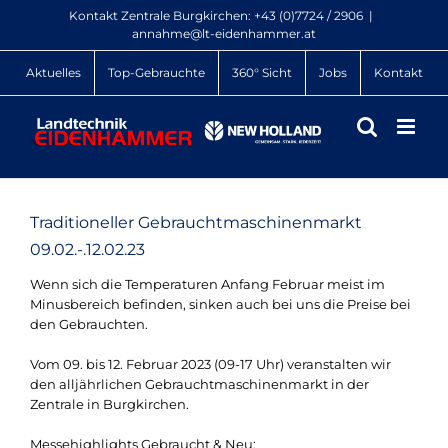
Zum
Kontakt Zentrale Burgkirchen:
+43 (0)7724 / 2906
|
Inhalt
annahme@lt-eidenhammer.at
springen
Aktuelles
Top-Gebrauchte
360° Sicht
Jobs
Kontakt
Traditioneller Gebrauchtmaschinenmarkt
09.02.-.12.02.23
Wenn sich die Temperaturen Anfang Februar meist im
Minusbereich befinden, sinken auch bei uns die Preise bei
den Gebrauchten.
Vom 09. bis 12. Februar 2023 (09-17 Uhr) veranstalten wir
den alljährlichen Gebrauchtmaschinenmarkt in der
Zentrale in Burgkirchen.
Messehighlights Gebraucht & Neu: