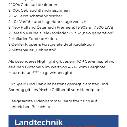
? 100x Gebrauchttraktoren
? 100x Gebrauchtlandmaschinen
? 15x Gebrauchtmähdrescher
? 40x Vorführ und Lagerfahrzeuge von NH
? New Holland Österreich Premiere: T5.90S & T7.300 LWB
? Faresin Neuheit Teleksoplader FS 7.32 „new generation“
? Hoflader Eurotrac Aktion
? Oehler Kipper & Forstgeräte „Frühkaufaktion“
? Mitterbauer „Hehnastoi“
Als besonderes Highlight gibt es ein TOP Gewinnspiel wo
es einen Gutschein im Wert von 450€ vom Berghotel
Hauserbauer**** zu gewinnen gibt.
Für Speiß und Trank ist bestens gesorgt, Samstag und
Sonntag gibt es frische Grillhendl vom Hendlpeter!
Das gesamte Eidenhammer Team freut sich auf
zahlreichen Besuch! ☺️