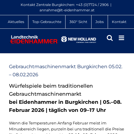
Zum
Kontakt Zentrale Burgkirchen:
+43 (0)7724 / 2906
|
Inhalt
annahme@lt-eidenhammer.at
springen
Aktuelles
Top-Gebrauchte
360° Sicht
Jobs
Kontakt
Gebrauchtmaschinenmarkt Burgkirchen 05.02.
– 08.02.2026
Würfelspiele beim traditionellen
Gebrauchtmaschinenmarkt
bei Eidenhammer in Burgkirchen | 05.–08.
Februar 2026 | täglich von 09–17 Uhr
Wenn die Temperaturen Anfang Februar meist im
Minusbereich liegen, purzeln bei uns traditionell die Preise