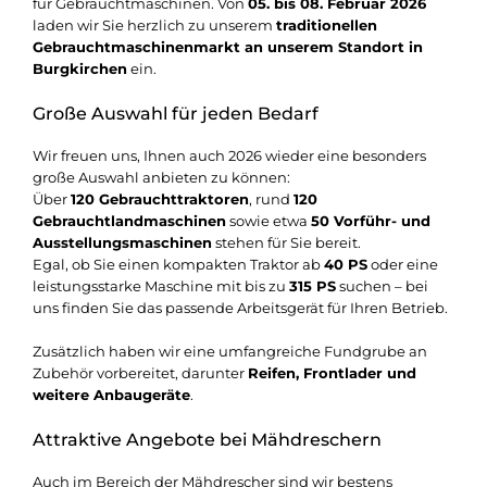
für Gebrauchtmaschinen. Von
05. bis 08. Februar 2026
laden wir Sie herzlich zu unserem
traditionellen
Gebrauchtmaschinenmarkt an unserem Standort in
Burgkirchen
ein.
Große Auswahl für jeden Bedarf
Wir freuen uns, Ihnen auch 2026 wieder eine besonders
große Auswahl anbieten zu können:
Über
120 Gebrauchttraktoren
, rund
120
Gebrauchtlandmaschinen
sowie etwa
50 Vorführ- und
Ausstellungsmaschinen
stehen für Sie bereit.
Egal, ob Sie einen kompakten Traktor ab
40 PS
oder eine
leistungsstarke Maschine mit bis zu
315 PS
suchen – bei
uns finden Sie das passende Arbeitsgerät für Ihren Betrieb.
Zusätzlich haben wir eine umfangreiche Fundgrube an
Zubehör vorbereitet, darunter
Reifen, Frontlader und
weitere Anbaugeräte
.
Attraktive Angebote bei Mähdreschern
Auch im Bereich der Mähdrescher sind wir bestens