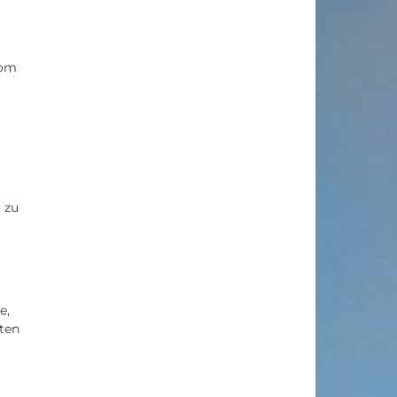
vom
 zu
e,
ten