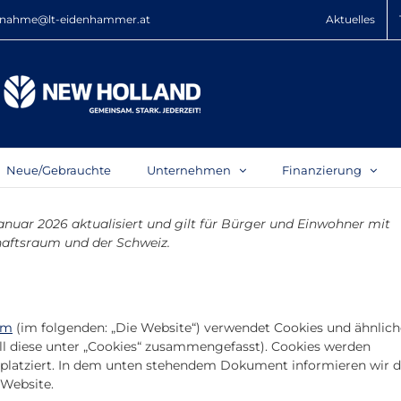
nahme@lt-eidenhammer.at
Aktuelles
Neue/Gebrauchte
Unternehmen
Finanzierung
Januar 2026 aktualisiert und gilt für Bürger und Einwohner mit
aftsraum und der Schweiz.
om
(im folgenden: „Die Website“) verwendet Cookies und ähnlich
all diese unter „Cookies“ zusammengefasst). Cookies werden
 platziert. In dem unten stehendem Dokument informieren wir d
 Website.