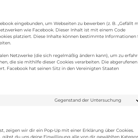
ebook eingebunden, um Webseiten zu bewerben (z. B. „Gefällt m
en Netzwerken wie Facebook. Dieser Inhalt ist mit einem Code
kies platziert. Diese Inhalte können bestimmte Informationen 
iten.
ialen Netzwerke (die sich regelmäßig ändern kann), um zu erfahr
n, die sie mithilfe dieser Cookies verarbeiten. Die abgerufenen
t. Facebook hat seinen Sitz in den Vereinigten Staaten
Gegenstand der Untersuchung
Cons
to
servi
sonst
, zeigen wir dir ein Pop-Up mit einer Erklärung über Cookies.
t, gibst du uns deine Einwilligung alle von dir gewählten Katego