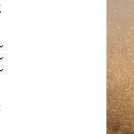
g
n
atistiken
rketing
n
r