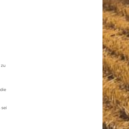
 zu
die
 sei