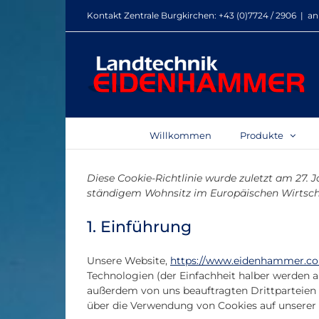
Zum
Kontakt Zentrale Burgkirchen:
+43 (0)7724 / 2906
|
an
Inhalt
springen
Willkommen
Produkte
Diese Cookie-Richtlinie wurde zuletzt am 27. 
ständigem Wohnsitz im Europäischen Wirtsch
1. Einführung
Unsere Website,
https://www.eidenhammer.c
Technologien (der Einfachheit halber werden 
außerdem von uns beauftragten Drittparteien
über die Verwendung von Cookies auf unserer