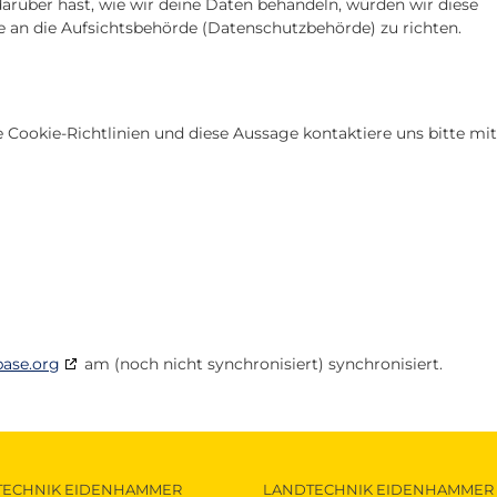
rüber hast, wie wir deine Daten behandeln, würden wir diese
e an die Aufsichtsbehörde (Datenschutzbehörde) zu richten.
ookie-Richtlinien und diese Aussage kontaktiere uns bitte mit
base.org
am (noch nicht synchronisiert) synchronisiert.
TECHNIK EIDENHAMMER
LANDTECHNIK EIDENHAMMER