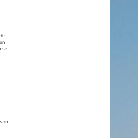
dir
ben
iese
 von
r